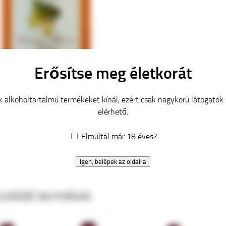
Erősítse meg életkorát
k alkoholtartalmú termékeket kínál, ezért csak nagykorú látogatók
elérhető.
Elmúltál már 18 éves?
Igen, belépek az oldalra
solódó termékek