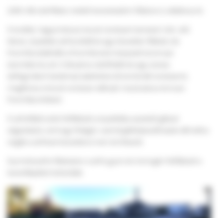
2005-től a bérfőzés mellett kereskedelmi főzésre is vállalkozunk.
A korábbi, hagyományos kisüsti rendszert (amelyik 3 db. 400
literes, duplafalú cefreüstből és egy közvetlen fűtésű, réz
finomítóüstből állt) a finomítóüstre helyezett toronnyal
(aromátorral, ami 3 tányéros rektifikálót és egy csöves
deflegmátort tartalmaz) alakítottuk át kombinált rendszerré,
megőrizve a kisüsti rendszer előnyét, hozzá adva a tornyos
finomítás értékeit.
A cefrefőző üstök felfűtését a duplafalba vezetett gőzzel
végeztetjük, amit egy földgáz-üzemű gőzfejlesztő kazán állít elő (a
vízgőz a cefrével közvetlenül nem érintkezik).
Gyümölcscefre főzésekor a cefre gyors és homogén felfűtését a
keverőlapátok biztosítják.