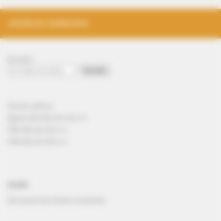
VÁSÁRLÁS (WEBSHOP)
Keresés
Keresés
Összes pálinka
Ágyas pálinkák alk.40% v/v
Pálinkák alk.40% v/v
Pálinkák alk.50% v/v
KOSÁR
Nincsenek termékek a kosárban.