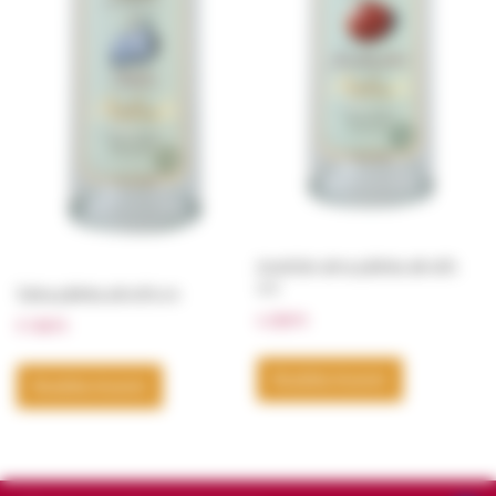
Jonathán alma pálinka alk.40%
v/v
Szilva pálinka alk.40% v/v
4 230
Ft
5 130
Ft
Kosárba teszem
Kosárba teszem