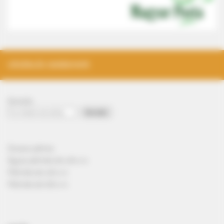
VÁSÁRLÁS (WEBSHOP)
Keresés
Keresés
Összes pálinka
Ágyas pálinkák alk.40% v/v
Pálinkák alk.40% v/v
Pálinkák alk.50% v/v