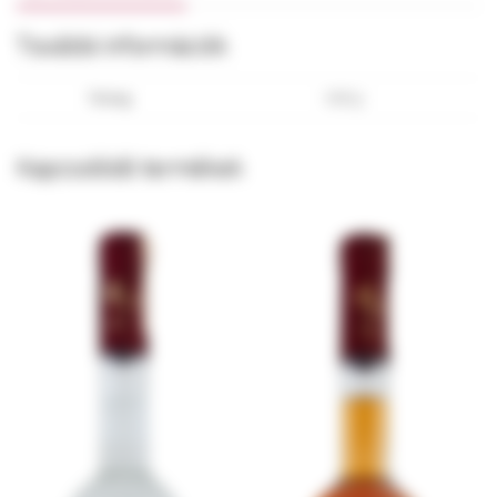
mennyiség
További információk
Tömeg
1000 g
Kapcsolódó termékek