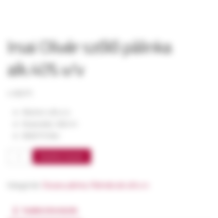
Irsai Olivér szőlő pálinka
alk.40% v/v
4 500
Ft
Alkohol: 40% v/v
Kiszerelés: 500 ml
9000 Ft/liter
Irsai
Kosárba teszem
Olivér
szőlő
Kategóriák:
Összes pálinka
,
Pálinkák alk.40% v/v
pálinka
alk.40%
További információk
v/v