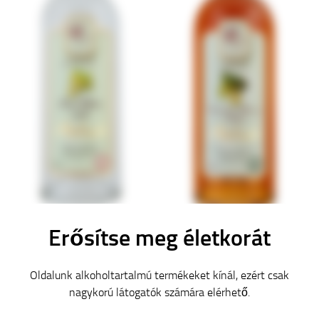
Erősítse meg életkorát
Ágyas cserszegi fűszeres pálinka
Irsai Olivér szőlő pálinka alk.50%
alk.40% v/v
v/v
Oldalunk alkoholtartalmú termékeket kínál, ezért csak
5 220
Ft
5 310
Ft
nagykorú látogatók számára elérhető.